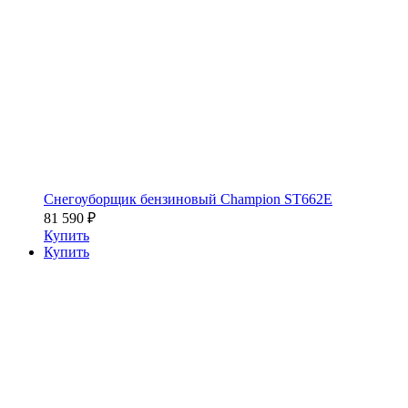
Снегоуборщик бензиновый Champion ST662E
81 590
₽
Купить
Купить