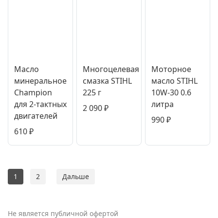
Масло
Многоцелевая
Моторное
минеральное
смазка STIHL
масло STIHL
Champion
225 г
10W-30 0.6
для 2-тактных
литра
2 090
₽
двигателей
990
₽
610
₽
1
2
Дальше
Не является публичной офертой