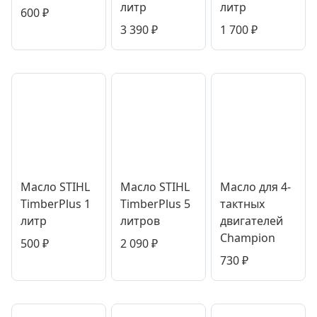
литр
литр
600
₽
3 390
₽
1 700
₽
Масло STIHL
Масло STIHL
Масло для 4-
TimberPlus 1
TimberPlus 5
тактных
литр
литров
двигателей
Champion
500
₽
2 090
₽
730
₽