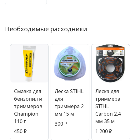
Необходимые расходники
Смазка для
Леска STIHL
Леска для
бензопил и
для
триммера
триммеров
триммера 2
STIHL
Champion
мм 15 м
Carbon 2.4
110 г
мм 35 м
300
₽
450
₽
1 200
₽