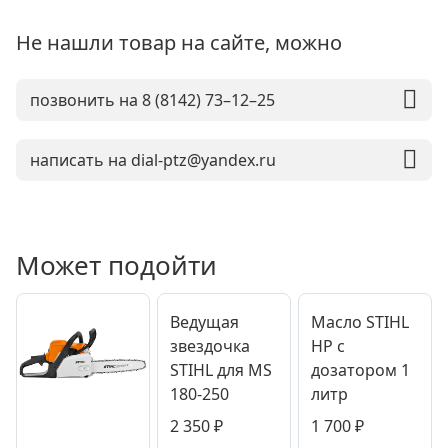
Не нашли товар на сайте, можно
позвонить на 8 (8142) 73–12–25
написать на dial-ptz@yandex.ru
Может подойти
Ведущая
Масло STIHL
звездочка
HP с
STIHL для MS
дозатором 1
180-250
литр
2 350
₽
1 700
₽