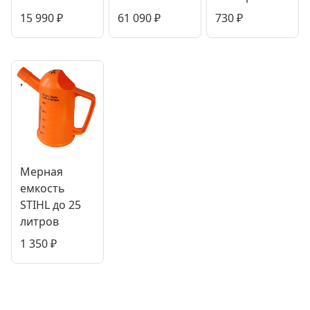
15 990
₽
61 090
₽
730
₽
Мерная
емкость
STIHL до 25
литров
1 350
₽