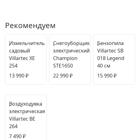
Рекомендуем
Измельчитель
Снегоуборщик
Бензопила
садовый
электрический
Villartec SB
Villartec XE
Champion
018 Legend
254
STE1650
40 см
13 990
₽
22 990
₽
15 990
₽
Воздуходувка
электрическая
Villartec BE
264
7 490
₽