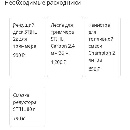
Необходимые расходники
Режущий
Леска для
Канистра
диск STIHL
триммера
для
2z для
STIHL
топливной
триммера
Carbon 2.4
смеси
мм 35 м
Champion 2
990
₽
литра
1 200
₽
650
₽
Смазка
редуктора
STIHL 80 г
790
₽